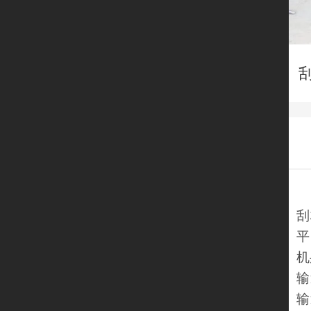
刮
平
机
输
输