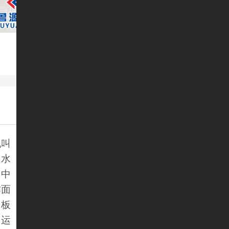
机叫
在水
其中
作面
刮板
的运