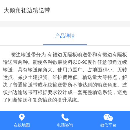
大倾角裙边输送带
产品详情
裙边输送带分为:有裙边无隔板输送带和有裙边有隔板
输送带两种。能使各种散装物料以0-90度作任意倾角连续
输送、具有输送倾角大、使用范围广、占地面积小。无转
运点、减少土建投资、维护费用低、输送量大等特点，解
决了普通输送带或花纹输送带所不能达到的输送角度。波
状挡边输送带可根据要求设计成一套完整输送系统，避免
了间断输送和复杂输送的提升系统。
波状挡边输送带可沿水平、倾斜、垂直和变角方向输
送各种散装物料，从煤、矿石、沙子到化肥和粮食等。
在线地图
电话咨询
微信平台